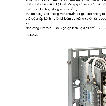
phân phối ghép kênh kỹ thuật số ngay cả trong các hệ thố
Thiết bị có thể hoạt động ở hai chế độ:
chế độ trong suốt - luồng vận chuyển đã giải mã không bị
chế độ ghép kênh - thiết bị kiểm tra luồng truyền tải đượ
vụ.
Nhờ cổng Ethernet RJ-45, việc lập trình Bộ điều chế DVB-
Hình ảnh: