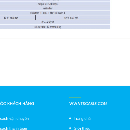
SÓC KHÁCH HÀNG
WW.VTSCABLE.COM
 sách vận chuyển
Trang chủ
 sách thanh toán
Giới thiệu