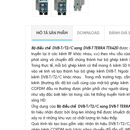
MÔ TẢ SẢN PHẨM
DOWNLOAD
ĐÁNH GIÁ 
Bộ điều chế DVB-T/T2/C sang DVB-T TERRA TTX420
được s
truyền lại ở các kênh RF khác nhau, v.v.) theo nhu cầu 
phát sóng và chuyển đổi chúng thành hai bộ ghép kênh DV
Trong thực tế, mỗi bộ ghép kênh có thể mang 6 kênh SD h
vào vệ tinh và tạo thành hai bộ ghép kênh DVB-T. Ngoài 
kênh DVB-T/T2/C khác nhau . Trong mỗi trường hợp, cần 
kênh (thường tốc độ bit cuối cùng của một bộ ghép kên
COFDM đầu ra thường được phân phối cho người dùng b
như vậy đặc biệt tiện lợi trong các hệ thống truyền hìn
sóng HD.
Bộ điều chế DVB-T/T2/C sang DVB-T TERR
Ứng dụng của
tín hiệu nhận được bởi ăng-ten không thể được khuếch đạ
xảy ra ở những khu vực có chất lượng tín hiệu thấp.
Quá trình tái tạo bao gồm việc nhận tín hiệu DVB-T/T2/C, 
ghép kênh COFDM mới (chức năng chuyển đổi tần số). MER (