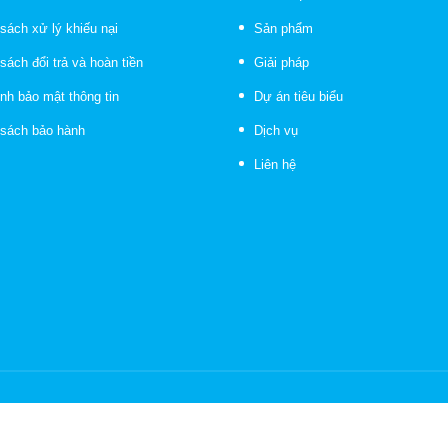
sách xử lý khiếu nại
Sản phẩm
sách đổi trả và hoàn tiền
Giải pháp
nh bảo mật thông tin
Dự án tiêu biểu
 sách bảo hành
Dịch vụ
Liên hệ
© Bản quyền thuộc về Công Ty VTS CABLE | Cung cấp bởi
Sapo