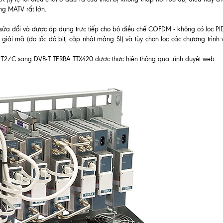
ng MATV rất lớn.
 sửa đổi và được áp dụng trực tiếp cho bộ điều chế COFDM - không có lọc PID
c giải mã (đo tốc độ bit, cập nhật mảng SI) và tùy chọn lọc các chương trình 
T/T2/C sang DVB-T TERRA TTX420 được thực hiện thông qua trình duyệt web.