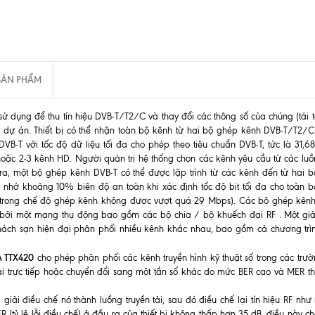
SẢN PHẨM
ử dụng để thu tín hiệu DVB-T/T2/C và thay đổi các thông số của chúng (tái tạ
của dự án. Thiết bị có thể nhận toàn bộ kênh từ hai bộ ghép kênh DVB-T/T2/
B-T với tốc độ dữ liệu tối đa cho phép theo tiêu chuẩn DVB-T, tức là 31,6
oặc 2-3 kênh HD. Người quản trị hệ thống chọn các kênh yêu cầu từ các lu
ra, một bộ ghép kênh DVB-T có thể được lập trình từ các kênh đến từ hai 
nhớ khoảng 10% biên độ an toàn khi xác định tốc độ bit tối đa cho toàn 
h trong chế độ ghép kênh không được vượt quá 29 Mbps). Các bộ ghép kên
ởi một mạng thụ động bao gồm các bộ chia / bộ khuếch đại RF . Một gi
h khách sạn hiện đại phân phối nhiều kênh khác nhau, bao gồm cả chương trì
A TTX420
cho phép phân phối các kênh truyền hình kỹ thuật số trong các trư
i trực tiếp hoặc chuyển đổi sang một tần số khác do mức BER cao và MER t
giải điều chế nó thành luồng truyền tải, sau đó điều chế lại tín hiệu RF như
tỷ lệ lỗi điều chế) ở đầu ra của thiết bị không thấp hơn 35 dB, điều này c