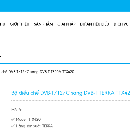
CHỦ
GIỚI THIỆU
SẢN PHẨM
GIẢI PHÁP
DỰ ÁN TIÊU BIỂU
DỊCH VỤ
u chế DVB-T/T2/C sang DVB-T TERRA TTX420
Bộ điều chế DVB-T/T2/C sang DVB-T TERRA TTX4
Mô tả:
TTX420
✅ Model:
✅ Hãng sản xuất: TERRA