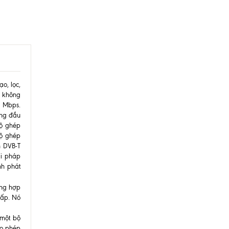
o, lọc,
C không
8 Mbps.
ồng đầu
bộ ghép
bộ ghép
h DVB-T
ải pháp
nh phát
ờng hợp
hấp. Nó
 một bộ
ho phép