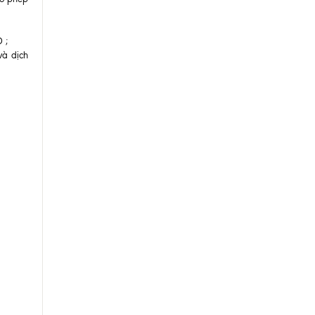
 ;
và dịch