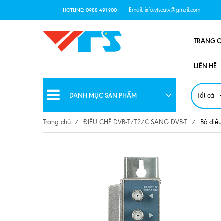
Email:
info.vtscatv@gmail.com
HOTLINE:
0988 491 900
TRANG 
LIÊN HỆ
DANH MỤC SẢN PHẨM
Tất cả
Trang chủ
/
ĐIỀU CHẾ DVB-T/T2/C SANG DVB-T
/
Bộ điề