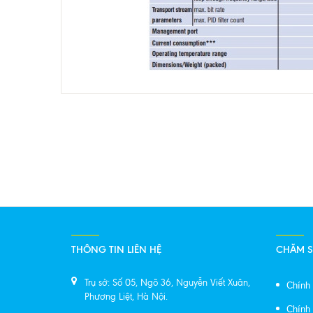
THÔNG TIN LIÊN HỆ
CHĂM 
Trụ sở: Số 05, Ngõ 36, Nguyễn Viết Xuân,
Chính
Phương Liệt, Hà Nội.
Chính