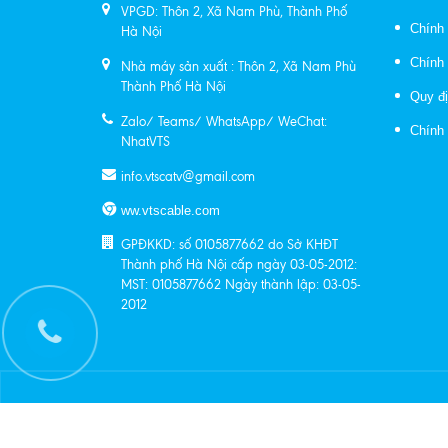
VPGD: Thôn 2, Xã Nam Phù, Thành Phố
Chính 
Hà Nội
Chính 
Nhà máy sản xuất : Thôn 2, Xã Nam Phù
Thành Phố Hà Nội
Quy đị
Zalo/ Teams/ WhatsApp/ WeChat:
Chính
NhatVTS
info.vtscatv@gmail.com
ww.vtscable.com
GPĐKKD: số 0105877662 do Sở KHĐT
Thành phố Hà Nội cấp ngày 03-05-2012:
MST: 0105877662 Ngày thành lập: 03-05-
2012