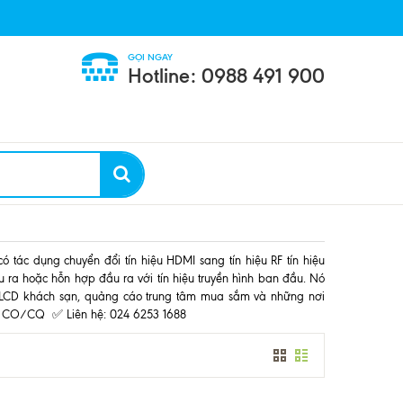
GỌI NGAY
Hotline: 0988 491 900
ị có tác dụng chuyển đổi tín hiệu HDMI sang tín hiệu RF tín hiệu
u ra hoặc hỗn hợp đầu ra với tín hiệu truyền hình ban đầu. Nó
tấm LCD khách sạn, quảng cáo trung tâm mua sắm và những nơi
Có CO/CQ ✅ Liên hệ: 024 6253 1688