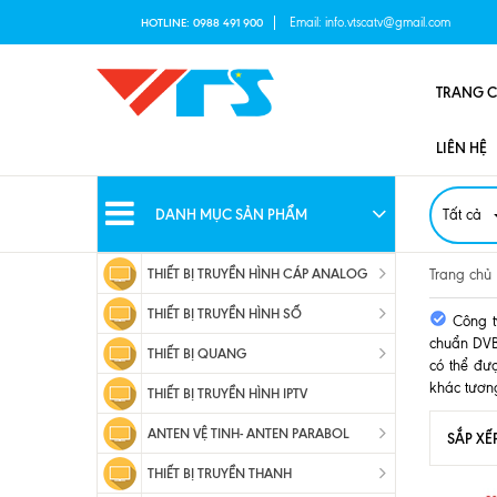
Email:
info.vtscatv@gmail.com
HOTLINE:
0988 491 900
TRANG 
LIÊN HỆ
DANH MỤC SẢN PHẨM
Tất cả
THIẾT BỊ TRUYỀN HÌNH CÁP ANALOG
Trang chủ
THIẾT BỊ TRUYỀN HÌNH SỐ
Công t
chuẩn DVB-
THIẾT BỊ QUANG
có thể đư
khác tươn
THIẾT BỊ TRUYỀN HÌNH IPTV
ANTEN VỆ TINH- ANTEN PARABOL
SẮP XẾ
THIẾT BỊ TRUYỀN THANH