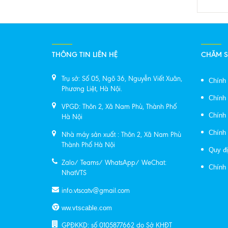
THÔNG TIN LIÊN HỆ
CHĂM 
Trụ sở: Số 05, Ngõ 36, Nguyễn Viết Xuân,
Chính
Phương Liệt, Hà Nội.
Chính
VPGD: Thôn 2, Xã Nam Phù, Thành Phố
Chính 
Hà Nội
Chính 
Nhà máy sản xuất : Thôn 2, Xã Nam Phù
Thành Phố Hà Nội
Quy đị
Zalo/ Teams/ WhatsApp/ WeChat:
Chính
NhatVTS
info.vtscatv@gmail.com
ww.vtscable.com
GPĐKKD: số 0105877662 do Sở KHĐT