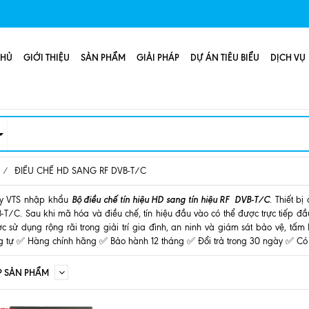
CHỦ
GIỚI THIỆU
SẢN PHẨM
GIẢI PHÁP
DỰ ÁN TIÊU BIỂU
DỊCH VỤ
/
ĐIỀU CHẾ HD SANG RF DVB-T/C
Bộ điều chế tín hiệu HD sang tín hiệu RF DVB-T/C
y VTS nhập khẩu
. Thiết b
T/C. Sau khi mã hóa và điều chế, tín hiệu đầu vào có thể được trực tiếp đầ
ợc sử dụng rộng rãi trong giải trí gia đình, an ninh và giám sát bảo vệ, 
g tự ✅ Hàng chính hãng ✅ Bảo hành 12 tháng ✅ Đổi trả trong 30 ngày ✅ 
P SẢN PHẨM