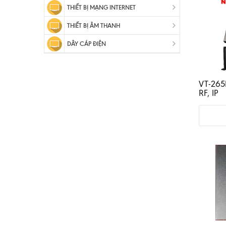
THIẾT BỊ MẠNG INTERNET
THIẾT BỊ ÂM THANH
DÂY CÁP ĐIỆN
VT-265
RF, IP