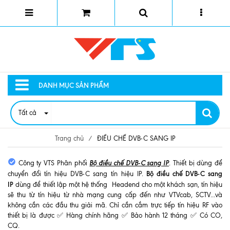
DANH MỤC SẢN PHẨM
Tất cả
Trang chủ
/
ĐIỀU CHẾ DVB-C SANG IP
Bộ điều chế DVB-C sang IP
Công ty VTS Phân phối
. Thiết bị dùng để
Bộ điều chế DVB-C sang
chuyển đổi tín hiệu DVB-C sang tín hiệu IP.
IP
dùng để thiết lập một hệ thống Headend cho một khách sạn, tín hiệu
sẽ thu từ tín hiệu từ nhà mạng cung cấp đến như VTVcab, SCTV...và
không cần các đầu thu giải mã. Chỉ cần cắm trực tiếp tín hiệu RF vào
thiết bị là được ✅ Hàng chính hãng ✅ Bảo hành 12 tháng ✅ Có CO,
CQ.