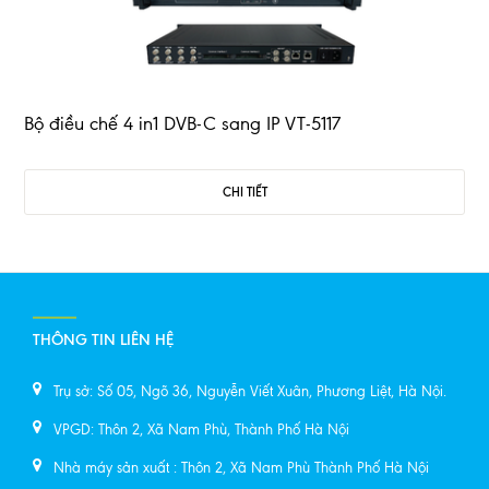
Bộ điều chế 4 in1 DVB-C sang IP VT-5117
CHI TIẾT
THÔNG TIN LIÊN HỆ
Trụ sở: Số 05, Ngõ 36, Nguyễn Viết Xuân, Phương Liệt, Hà Nội.
VPGD: Thôn 2, Xã Nam Phù, Thành Phố Hà Nội
Nhà máy sản xuất : Thôn 2, Xã Nam Phù Thành Phố Hà Nội