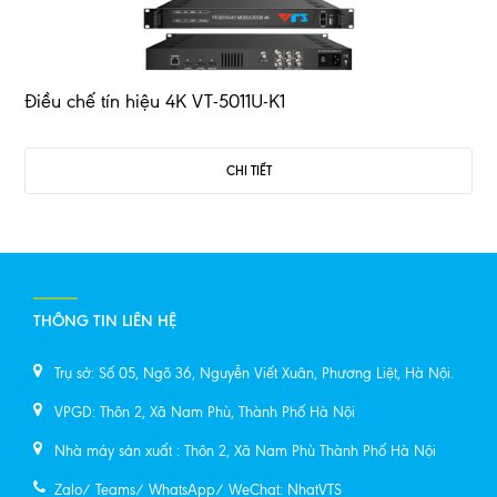
Điều chế tín hiệu 4K VT-5011U-K1
CHI TIẾT
THÔNG TIN LIÊN HỆ
Trụ sở: Số 05, Ngõ 36, Nguyễn Viết Xuân, Phương Liệt, Hà Nội.
VPGD: Thôn 2, Xã Nam Phù, Thành Phố Hà Nội
Nhà máy sản xuất : Thôn 2, Xã Nam Phù Thành Phố Hà Nội
Zalo/ Teams/ WhatsApp/ WeChat: NhatVTS