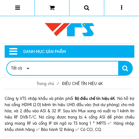
DANH MỤC SẢN PHẨM
Tất cả
Trang chủ
/
ĐIỀU CHẾ TÍN HIỆU 4K
Bộ điều chế tín hiệu 4K
Công ty VTS nhập khẩu và phân phối
. Nó hỗ trợ
hai cổng HDMI (2.0) kênh tín hiệu UHD đầu vào (hot dự phòng) cho mã
hóa, và 2 đầu vào ASI & 32 IP. Sau khi Mux xong nó xuất ra 1 kênh tín
hiệu RF DVB-T/C. Nó cũng được trang bị 4 cổng ASI để phản chiếu
sóng mang RF và cổng IP tới ngõ ra TS trong 1 * MPTS ✅ Hàng nhập
khẩu chính hãng ✅ Bảo hành 12 tháng ✅ Có CO, CQ.