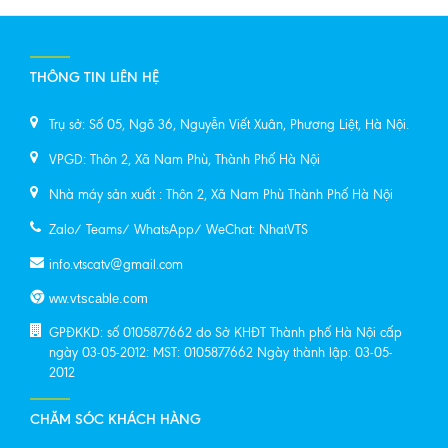
THÔNG TIN LIÊN HỆ
Trụ sở: Số 05, Ngõ 36, Nguyễn Viết Xuân, Phương Liệt, Hà Nội.
VPGD: Thôn 2, Xã Nam Phù, Thành Phố Hà Nội
Nhà máy sản xuất : Thôn 2, Xã Nam Phù Thành Phố Hà Nội
Zalo/ Teams/ WhatsApp/ WeChat: NhatVTS
info.vtscatv@gmail.com
ww.vtscable.com
GPĐKKD: số 0105877662 do Sở KHĐT Thành phố Hà Nội cấp
ngày 03-05-2012: MST: 0105877662 Ngày thành lập: 03-05-
2012
CHĂM SÓC KHÁCH HÀNG