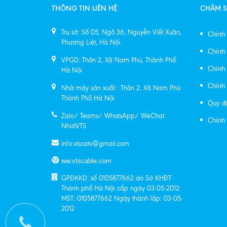
THÔNG TIN LIÊN HỆ
CHĂM 
Trụ sở: Số 05, Ngõ 36, Nguyễn Viết Xuân,
Chính
Phương Liệt, Hà Nội.
Chính
VPGD: Thôn 2, Xã Nam Phù, Thành Phố
Chính 
Hà Nội
Chính 
Nhà máy sản xuất : Thôn 2, Xã Nam Phù
Thành Phố Hà Nội
Quy đị
Zalo/ Teams/ WhatsApp/ WeChat:
Chính
NhatVTS
info.vtscatv@gmail.com
ww.vtscable.com
GPĐKKD: số 0105877662 do Sở KHĐT
Thành phố Hà Nội cấp ngày 03-05-2012:
MST: 0105877662 Ngày thành lập: 03-05-
2012