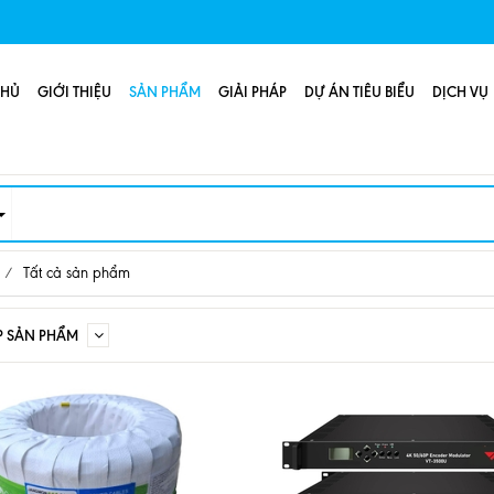
CHỦ
GIỚI THIỆU
SẢN PHẨM
GIẢI PHÁP
DỰ ÁN TIÊU BIỂU
DỊCH VỤ
/
Tất cả sản phẩm
P SẢN PHẨM