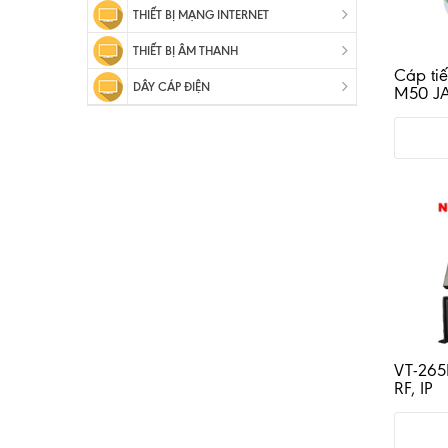
THIẾT BỊ MẠNG INTERNET
THIẾT BỊ ÂM THANH
Cáp ti
DÂY CÁP ĐIỆN
M50 J
VT-265
RF, IP