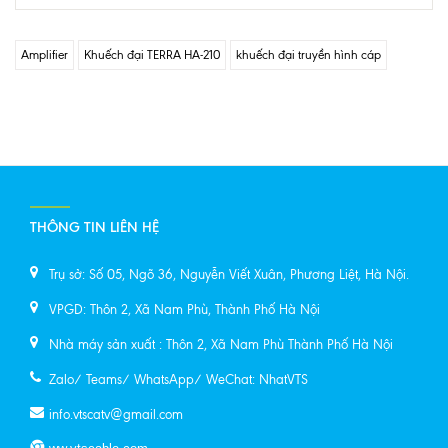
Amplifier
Khuếch đại TERRA HA-210
khuếch đại truyền hình cáp
THÔNG TIN LIÊN HỆ
Trụ sở: Số 05, Ngõ 36, Nguyễn Viết Xuân, Phương Liệt, Hà Nội.
VPGD: Thôn 2, Xã Nam Phù, Thành Phố Hà Nội
Nhà máy sản xuất : Thôn 2, Xã Nam Phù Thành Phố Hà Nội
Zalo/ Teams/ WhatsApp/ WeChat: NhatVTS
info.vtscatv@gmail.com