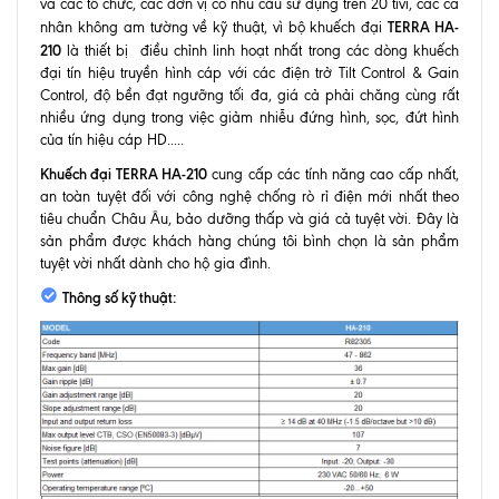
và các tổ chức, các đơn vị có nhu cầu sử dụng trên 20 tivi, các cá
TERRA HA-
nhân không am tường về kỹ thuật, vì bộ khuếch đại
210
là thiết bị điều chỉnh linh hoạt nhất trong các dòng khuếch
đại tín hiệu truyền hình cáp với các điện trở Tilt Control & Gain
Control, độ bền đạt ngưỡng tối đa, giá cả phải chăng cùng rất
nhiều ứng dụng trong việc giảm nhiễu đứng hình, sọc, đứt hình
của tín hiệu cáp HD.....
Khuếch đại TERRA HA-210
cung cấp các tính năng cao cấp nhất,
an toàn tuyệt đối với công nghệ chống rò rỉ điện mới nhất theo
tiêu chuẩn Châu Âu, bảo dưỡng thấp và giá cả tuyệt vời. Đây là
sản phẩm được khách hàng chúng tôi bình chọn là sản phẩm
tuyệt vời nhất dành cho hộ gia đình.
Thông số kỹ thuật: