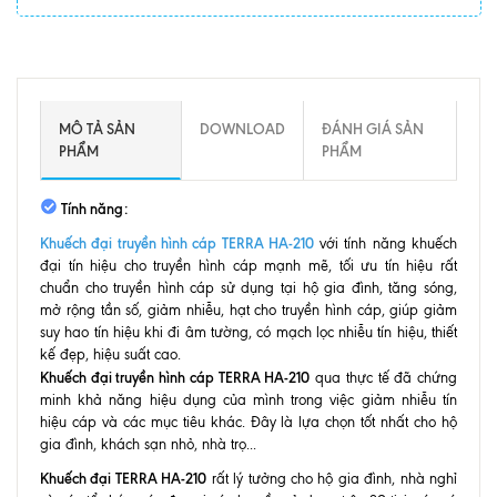
MÔ TẢ SẢN
DOWNLOAD
ĐÁNH GIÁ SẢN
PHẨM
PHẨM
Tính năng:
Khuếch đại truyền hình cáp TERRA HA-210
với tính năng khuếch
đại tín hiệu cho truyền hình cáp mạnh mẽ, tối ưu tín hiệu rất
chuẩn cho truyền hình cáp sử dụng tại hộ gia đình, tăng sóng,
mở rộng tần số, giảm nhiễu, hạt cho truyền hình cáp, giúp giảm
suy hao tín hiệu khi đi âm tường, có mạch lọc nhiễu tín hiệu, thiết
kế đẹp, hiệu suất cao.
Khuếch đại truyền hình cáp TERRA HA-210
qua thực tế đã chứng
minh khả năng hiệu dụng của mình trong việc giảm nhiễu tín
hiệu cáp và các mục tiêu khác. Đây là lựa chọn tốt nhất cho hộ
gia đình, khách sạn nhỏ, nhà trọ...
Khuếch đại TERRA HA-210
rất lý tưởng cho hộ gia đình, nhà nghỉ