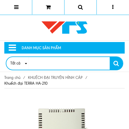
DANH MỤC SẢN PHẨM
Tất cả
Trang chủ
/
KHUẾCH ĐẠI TRUYỀN HÌNH CÁP
/
Khuếch đại TERRA HA-210