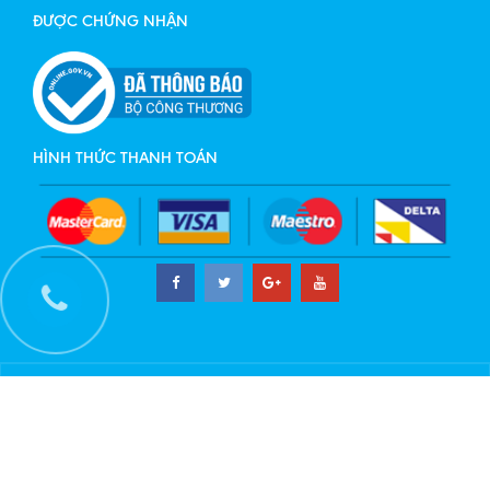
ĐƯỢC CHỨNG NHẬN
HÌNH THỨC THANH TOÁN
© Bản quyền thuộc về Công Ty VTS CABLE | Cung cấp bởi
Sapo