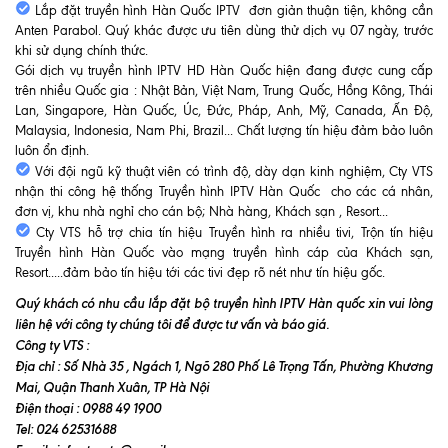
Lắp đặt truyền hình Hàn Quốc IPTV đơn giản thuận tiện, không cần
Anten Parabol. Quý khác được ưu tiên dùng thử dịch vụ 07 ngày, trước
khi sử dụng chính thức.
Gói dịch vụ truyền hình IPTV HD Hàn Quốc hiện đang được cung cấp
trên nhiều Quốc gia : Nhật Bản, Việt Nam, Trung Quốc, Hồng Kông, Thái
Lan, Singapore, Hàn Quốc, Úc, Đức, Pháp, Anh, Mỹ, Canada, Ấn Độ,
Malaysia, Indonesia, Nam Phi, Brazil... Chất lượng tín hiệu đảm bảo luôn
luôn ổn định.
Với đội ngũ kỹ thuật viên có trình độ, dày dạn kinh nghiệm, Cty VTS
nhận thi công hệ thống Truyền hình IPTV Hàn Quốc cho các cá nhân,
đơn vị, khu nhà nghỉ cho cán bộ; Nhà hàng, Khách sạn , Resort...
Cty VTS hỗ trợ chia tín hiệu Truyền hình ra nhiều tivi, Trộn tín hiệu
Truyền hình Hàn Quốc vào mạng truyền hình cáp của Khách sạn,
Resort.....đảm bảo tín hiệu tới các tivi đẹp rõ nét như tín hiệu gốc.
Quý khách có nhu cầu lắp đặt bộ truyền hình IPTV Hàn quốc xin vui lòng
liên hệ với công ty chúng tôi để được tư vấn và báo giá.
Công ty VTS :
Địa chỉ : Số Nhà 35 , Ngách 1, Ngõ 280 Phố Lê Trọng Tấn, Phường Khương
Mai, Quận Thanh Xuân, TP Hà Nội
Điện thoại : 0988 49 1900
Tel: 024 62531688