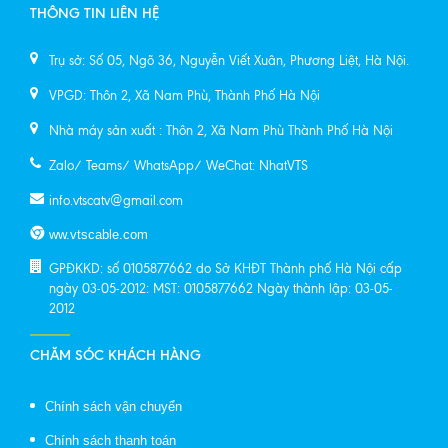
THÔNG TIN LIÊN HỆ
Trụ sở: Số 05, Ngõ 36, Nguyễn Viết Xuân, Phương Liệt, Hà Nội.
VPGD: Thôn 2, Xã Nam Phù, Thành Phố Hà Nội
Nhà máy sản xuất : Thôn 2, Xã Nam Phù Thành Phố Hà Nội
Zalo/ Teams/ WhatsApp/ WeChat: NhatVTS
info.vtscatv@gmail.com
ww.vtscable.com
GPĐKKD: số 0105877662 do Sở KHĐT Thành phố Hà Nội cấp
ngày 03-05-2012: MST: 0105877662 Ngày thành lập: 03-05-
2012
CHĂM SÓC KHÁCH HÀNG
Chính sách vận chuyển
Chính sách thanh toán