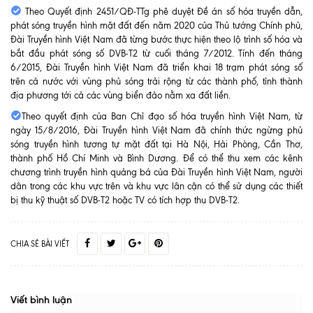
Theo Quyết định 2451/QĐ-TTg phê duyệt Đề án số hóa truyền dẫn,
phát sóng truyền hình mặt đất đến năm 2020 của Thủ tướng Chính phủ,
Đài Truyền hình Việt Nam đã từng bước thực hiện theo lộ trình số hóa và
bắt đầu phát sóng số DVB-T2 từ cuối tháng 7/2012. Tính đến tháng
6/2015, Đài Truyền hình Việt Nam đã triển khai 18 trạm phát sóng số
trên cả nước với vùng phủ sóng trải rộng từ các thành phố, tỉnh thành
địa phương tới cả các vùng biển đảo nằm xa đất liền.
Theo quyết định của Ban Chỉ đạo số hóa truyền hình Việt Nam, từ
ngày 15/8/2016, Đài Truyền hình Việt Nam đã chính thức ngừng phủ
sóng truyền hình tương tự mặt đất tại Hà Nội, Hải Phòng, Cần Thơ,
thành phố Hồ Chí Minh và Bình Dương. Để có thể thu xem các kênh
chương trình truyền hình quảng bá của Đài Truyền hình Việt Nam, người
dân trong các khu vực trên và khu vực lân cận có thể sử dụng các thiết
bị thu kỹ thuật số DVB-T2 hoặc TV có tích hợp thu DVB-T2.
CHIA SẺ BÀI VIẾT
Viết bình luận