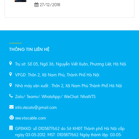
27/12/2018
THÔNG TIN LIÊN HỆ
Trụ sở: Số 05, Ngõ 36, Nguyễn Viết Xuân, Phương Liệt, Hà Nội.
VPGD: Thôn 2, Xã Nam Phù, Thành Phố Hà Nội
Nhà máy sản xuất : Thôn 2, Xã Nam Phù Thành Phố Hà Nội
Zalo/ Teams/ WhatsApp/ WeChat: NhatVTS
info.vtscatv@gmail.com
ww.vtscable.com
GPĐKKD: số 0105877662 do Sở KHĐT Thành phố Hà Nội cấp
ngày 03-05-2012: MST: 0105877662 Ngày thành lập: 03-05-