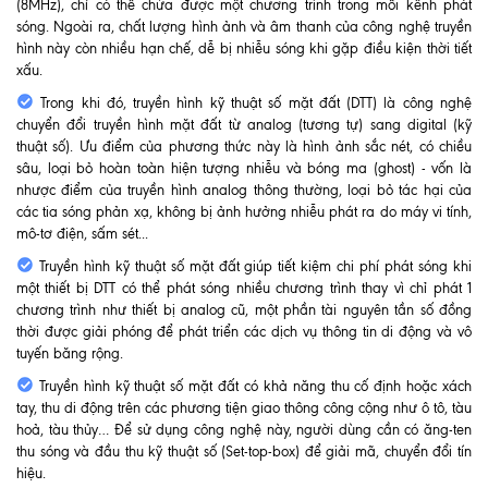
(8MHz), chỉ có thể chứa được một chương trình trong mỗi kênh phát
sóng. Ngoài ra, chất lượng hình ảnh và âm thanh của công nghệ truyền
hình này còn nhiều hạn chế, dễ bị nhiễu sóng khi gặp điều kiện thời tiết
xấu.
Trong khi đó, truyền hình kỹ thuật số mặt đất (DTT) là công nghệ
chuyển đổi truyền hình mặt đất từ analog (tương tự) sang digital (kỹ
thuật số). Ưu điểm của phương thức này là hình ảnh sắc nét, có chiều
sâu, loại bỏ hoàn toàn hiện tượng nhiễu và bóng ma (ghost) - vốn là
nhược điểm của truyền hình analog thông thường, loại bỏ tác hại của
các tia sóng phản xạ, không bị ảnh hưởng nhiễu phát ra do máy vi tính,
mô-tơ điện, sấm sét...
Truyền hình kỹ thuật số mặt đất giúp tiết kiệm chi phí phát sóng khi
một thiết bị DTT có thể phát sóng nhiều chương trình thay vì chỉ phát 1
chương trình như thiết bị analog cũ, một phần tài nguyên tần số đồng
thời được giải phóng để phát triển các dịch vụ thông tin di động và vô
tuyến băng rộng.
Truyền hình kỹ thuật số mặt đất có khả năng thu cố định hoặc xách
tay, thu di động trên các phương tiện giao thông công cộng như ô tô, tàu
hoả, tàu thủy… Để sử dụng công nghệ này, người dùng cần có ăng-ten
thu sóng và đầu thu kỹ thuật số (Set-top-box) để giải mã, chuyển đổi tín
hiệu.