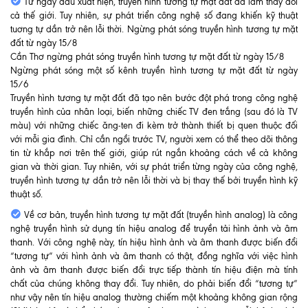
Từ ngày đầu xuất hiện, truyền hình tương tự mặt đất đã làm thay đổi
cả thế giới. Tuy nhiên, sự phát triển công nghệ số đang khiến kỹ thuật
tuơng tự dần trở nên lỗi thời. Ngừng phát sóng truyền hình tương tự mặt
đất từ ngày 15/8
Cần Thơ ngừng phát sóng truyền hình tương tự mặt đất từ ngày 15/8
Ngừng phát sóng một số kênh truyền hình tương tự mặt đất từ ngày
15/6
Truyền hình tương tự mặt đất đã tạo nên bước đột phá trong công nghệ
truyền hình của nhân loại, biến những chiếc TV đen trắng (sau đó là TV
màu) với những chiếc ăng-ten đi kèm trở thành thiết bị quen thuộc đối
với mỗi gia đình. Chỉ cần ngồi trước TV, người xem có thể theo dõi thông
tin từ khắp nơi trên thế giới, giúp rút ngắn khoảng cách về cả không
gian và thời gian. Tuy nhiên, với sự phát triển từng ngày của công nghệ,
truyền hình tương tự dần trở nên lỗi thời và bị thay thế bởi truyền hình kỹ
thuật số.
Về cơ bản, truyền hình tương tự mặt đất (truyền hình analog) là công
nghệ truyền hình sử dụng tín hiệu analog để truyền tải hình ảnh và âm
thanh. Với công nghệ này, tín hiệu hình ảnh và âm thanh được biến đổi
“tương tự” với hình ảnh và âm thanh có thật, đồng nghĩa với việc hình
ảnh và âm thanh được biến đổi trực tiếp thành tín hiệu điện mà tính
chất của chúng không thay đổi. Tuy nhiên, do phải biến đổi “tương tự”
như vậy nên tín hiệu analog thường chiếm một khoảng không gian rộng