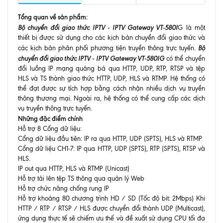
Tổng quan về sản phẩm:
Bộ chuyển đổi giao thức IPTV - IPTV Gateway VT-580I
G là một
thiết bị được sử dụng cho các kịch bản chuyển đổi giao thức và
Bộ
các kịch bản phân phối phương tiện truyền thông trực tuyến.
chuyển đổi giao thức IPTV - IPTV Gateway VT-580IG
có thể chuyển
đổi luồng IP mạng quảng bá qua HTTP, UDP, RTP, RTSP và tệp
HLS và TS thành giao thức HTTP, UDP, HLS và RTMP. Hệ thống có
thể đạt được sự tích hợp bằng cách nhận nhiều dịch vụ truyền
thông thương mại. Ngoài ra, hệ thống có thể cung cấp các dịch
vụ truyền thông trực tuyến.
Những đặc điểm chính
Hỗ trợ 8 Cổng dữ liệu:
Cổng dữ liệu đầu tiên: IP ra qua HTTP, UDP (SPTS), HLS và RTMP
Cổng dữ liệu CH1-7: IP qua HTTP, UDP (SPTS), RTP (SPTS), RTSP và
HLS.
IP out qua HTTP, HLS và RTMP (Unicast)
Hỗ trợ tải lên tệp TS thông qua quản lý Web
Hỗ trợ chức năng chống rung IP
Hỗ trợ khoảng 80 chương trình HD / SD (Tốc độ bit: 2Mbps) Khi
HTTP / RTP / RTSP / HLS được chuyển đổi thành UDP (Multicast),
ứng dụng thực tế sẽ chiếm ưu thế và đề xuất sử dụng CPU tối đa