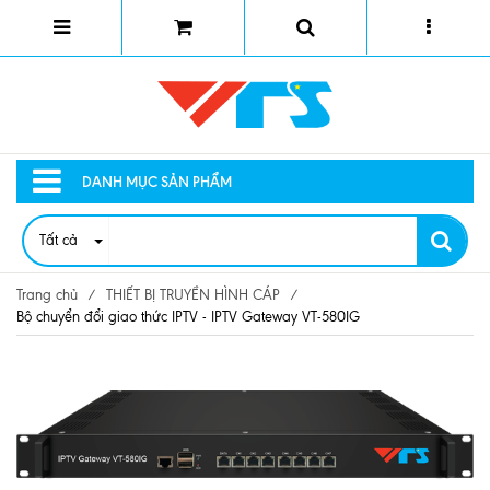
DANH MỤC SẢN PHẨM
Tất cả
Trang chủ
/
THIẾT BỊ TRUYỀN HÌNH CÁP
/
Bộ chuyển đổi giao thức IPTV - IPTV Gateway VT-580IG