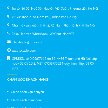
Trụ sở: Số 05, Ngõ 36, Nguyễn Viết Xuân, Phương Liệt, Hà Nội.
VPGD: Thôn 2, Xã Nam Phù, Thành Phố Hà Nội
Nhà máy sản xuất : Thôn 2, Xã Nam Phù Thành Phố Hà Nội
Zalo/ Teams/ WhatsApp/ WeChat: NhatVTS
info.vtscatv@gmail.com
ww.vtscable.com
GPĐKKD: số 0105877662 do Sở KHĐT Thành phố Hà Nội cấp
ngày 03-05-2012: MST: 0105877662 Ngày thành lập: 03-05-
2012
CHĂM SÓC KHÁCH HÀNG
Chính sách vận chuyển
Chính sách thanh toán